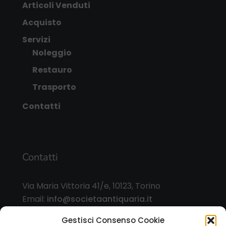
Articoli Venduti
Acquisto
Servizi
Noleggio
Restauro
Trasporto
Contatti
Contatti
Via Maria Vittoria 41/e, 10123, Torino
Email:
info@societaantiquaria.it
Telefono:
349 8562406
Gestisci Consenso Cookie