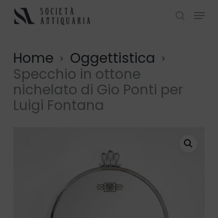
Skip
Menu
to
search
Close
main
Menu
content
Home
Oggettistica
Specchio in ottone
nichelato di Gio Ponti per
Luigi Fontana