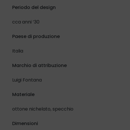
Periodo del design
Confermo di aver letto e compreso l'
Informativa in materia
di protezione dati personali
e lo specifico selezionando la
cca anni ’30
casella di controllo:
Paese di produzione
Ho letto e compreso
Italia
Inoltre, riguardo al trattamento dei miei dati per attività di
promozione e vendita di prodotti e servizi attraverso
Marchio di attribuzione
modalità automatizzate di contatto.
Presto il mio consenso
Nego il mio consenso
Luigi Fontana
Materiale
ottone nichelato, specchio
Dimensioni