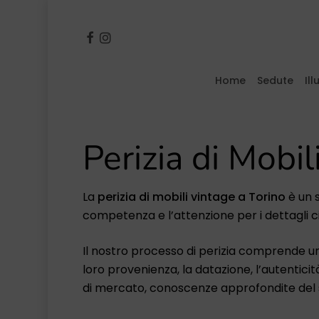
Skip
to
facebook
instagram
main
content
Home
Sedute
Il
Inserisci il termine e premi invio o pr
Perizia di Mobil
La
perizia di mobili vintage a Torino
è un s
competenza e l’attenzione per i dettagli ci 
Il nostro processo di perizia comprende un’a
loro provenienza, la datazione, l’autenticit
di mercato, conoscenze approfondite del se