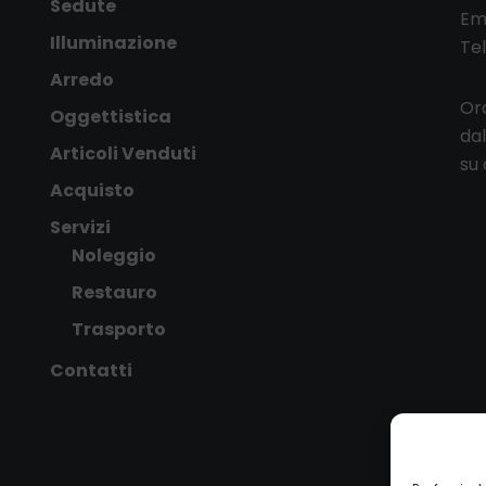
Sedute
Em
Illuminazione
Te
Arredo
Ora
Oggettistica
dal
Articoli Venduti
su
Acquisto
Servizi
Noleggio
Restauro
Trasporto
Contatti