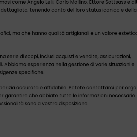
osi come Angelo Lelii, Carlo Mollino, Ettore Sottsass e alt
 dettagliato, tenendo conto del loro status iconico e della
afici, ma che hanno qualità artigianali e un valore estetico
na serie di scopi, inclusi acquisti e vendite, assicurazioni,
ali. Abbiamo esperienza nella gestione di varie situazioni e
sigenze specifiche.
rizia accurata e affidabile. Potete contattarci per organi
per garantire che abbiate tutte le informazioni necessarie
ssionalità sono a vostra disposizione.