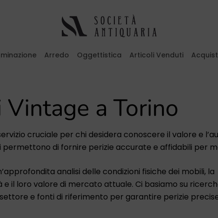
luminazione
Arredo
Oggettistica
Articoli Venduti
Acquis
emi il tasto ESC per uscire
i Vintage a Torino
ervizio cruciale per chi desidera conoscere il valore e l’a
permettono di fornire perizie accurate e affidabili per mob
pprofondita analisi delle condizioni fisiche dei mobili, la
à e il loro valore di mercato attuale. Ci basiamo su ricerc
ttore e fonti di riferimento per garantire perizie precise