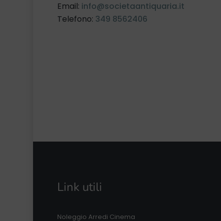
Email:
info@societaantiquaria.it
Telefono:
349 8562406
Link utili
Noleggio Arredi Cinema