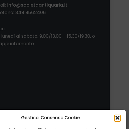
ail:
info@societaantiquaria.it
lefono:
349 8562406
ri:
 lunedì al sabato, 9.00/13.00 – 15.30/19.30, o
 appuntamento
Gestisci Consenso Cookie