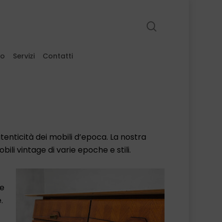
search
to
Servizi
Contatti
utenticità dei mobili d’epoca. La nostra
ili vintage di varie epoche e stili.
he
.