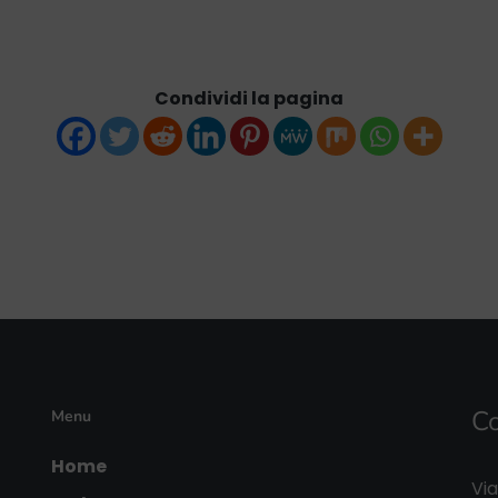
Condividi la pagina
Co
Menu
Home
Via