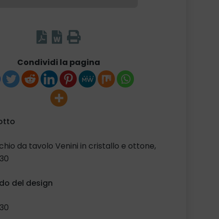
Condividi la pagina
otto
hio da tavolo Venini in cristallo e ottone,
’30
do del design
’30