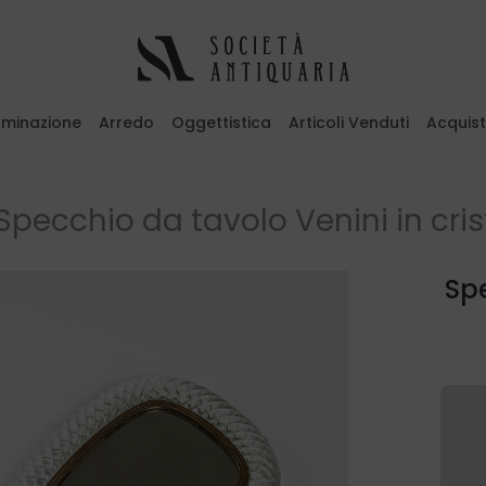
luminazione
Arredo
Oggettistica
Articoli Venduti
Acquis
emi il tasto ESC per uscire
Specchio da tavolo Venini in cris
Spe