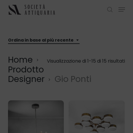
Skip
Menu
to
search
Close
main
Menu
content
Ordina in base al più recente
Home
Visualizzazione di 1-15 di 15 risultati
Prodotto
Designer
Gio Ponti