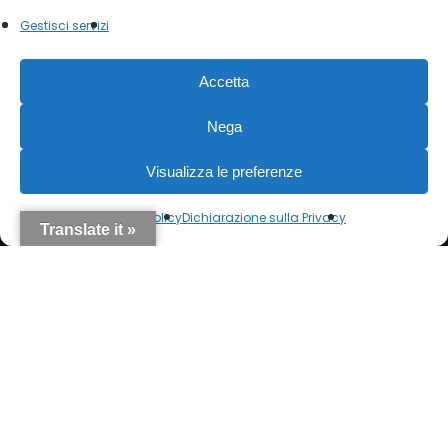
Gestisci servizi
Valutazione Eredità
Accetta
Sitemap
Nega
Visualizza le preferenze
Menu
Cookie Policy
Dichiarazione sulla Privacy
Translate it »
Home
Sedute
Illuminazione
Arredo
Oggettistica
Articoli Venduti