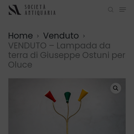
Skip
Menu
to
search
Close
main
Menu
content
Home
Venduto
VENDUTO – Lampada da
terra di Giuseppe Ostuni per
Oluce