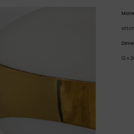
Mate
otton
Dime
12 x 