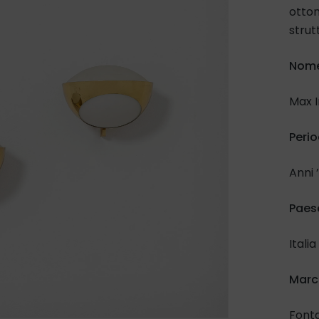
otton
strut
Nome
Max I
Conf
mat
Perio
Anni 
Ino
Paes
a
s
Italia
March
Font