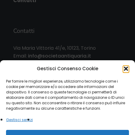
Contatti
Contatti
Via Maria Vittoria 41/e, 10123, Torino
Email:
info@societaantiquaria.it
Telefono:
349 8562406
Gestisci Consenso Cookie
Orari:
Per fornire le migliori esperienze, utilizziamo tecnologie come i
cookie per memorizzare e/o accedere alle informazioni del
dal lunedì al sabato, 9.00/13.00 – 15.30/19.30, o
dispositivo. Il consenso a queste tecnologie ci permetterà di
su appuntamento
elaborare dati come il comportamento di navigazione o ID unici
su questo sito. Non acconsentire o ritirare il consenso può influire
negativamente su alcune caratteristiche e funzioni.
Gestisci servizi