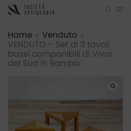
Skip
Menu
to
search
Close
main
Menu
content
Home
Venduto
VENDUTO – Set di 3 tavoli
bassi componibili di Vivai
del Sud in Bambù