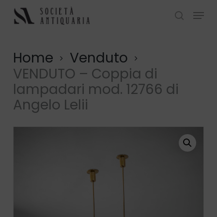
Skip
Menu
to
search
Close
main
Menu
content
Home
Venduto
VENDUTO – Coppia di
lampadari mod. 12766 di
Angelo Lelii