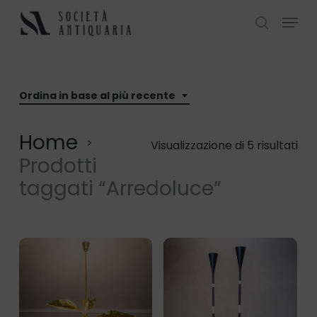
Skip
Menu
to
search
Close
main
Menu
content
Ordina in base al più recente
Home
Ord
Visualizzazione di 5 risultati
Prodotti
in
taggati “Arredoluce”
ba
al
più
rec