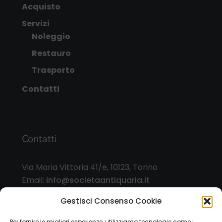
Acquisto
Servizi
Noleggio
Restauro
Trasporto
Contatti
Contatti
Via Maria Vittoria 41/e, 10123, Torino
Email:
info@societaantiquaria.it
Telefono:
349 8562406
Gestisci Consenso Cookie
Orari:
Per fornire le migliori esperienze, utilizziamo tecnologie come i