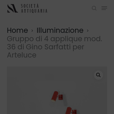
Skip
Menu
to
search
Close
main
Menu
content
Home
Illuminazione
Gruppo di 4 applique mod.
36 di Gino Sarfatti per
Arteluce