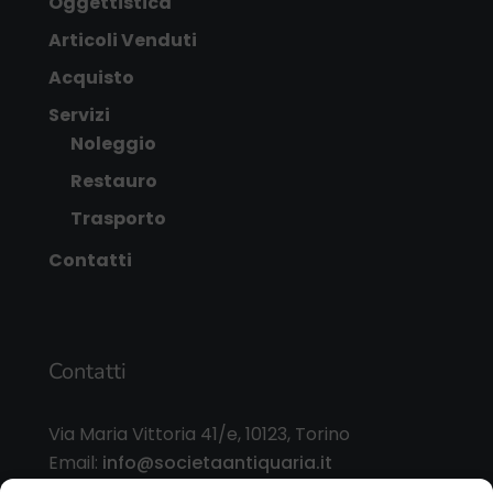
Oggettistica
Articoli Venduti
Acquisto
Servizi
Noleggio
Restauro
Trasporto
Contatti
Contatti
Via Maria Vittoria 41/e, 10123, Torino
Email:
info@societaantiquaria.it
Telefono:
349 8562406