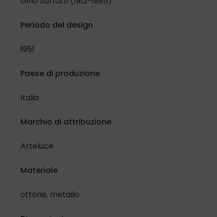
Gino Sarfatti (1912-1985)
Confermo di aver letto e compreso l'
Informativa in materia
Periodo del design
di protezione dati personali
e lo specifico selezionando la
casella di controllo:
1951
Ho letto e compreso
Paese di produzione
Inoltre, riguardo al trattamento dei miei dati per attività di
Italia
promozione e vendita di prodotti e servizi attraverso
modalità automatizzate di contatto.
Marchio di attribuzione
Presto il mio consenso
Nego il mio consenso
Arteluce
Materiale
ottone, metallo