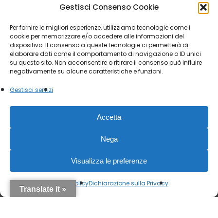
Gestisci Consenso Cookie
Orari:
Per fornire le migliori esperienze, utilizziamo tecnologie come i
cookie per memorizzare e/o accedere alle informazioni del
dal lunedì al sabato, 9.00/13.00 – 15.30/19.30, o
dispositivo. Il consenso a queste tecnologie ci permetterà di
su appuntamento
elaborare dati come il comportamento di navigazione o ID unici
su questo sito. Non acconsentire o ritirare il consenso può influire
negativamente su alcune caratteristiche e funzioni.
Gestisci servizi
© 2026 Società Antiquaria. - P.IVA 12151470015 |
Accetta
Privacy Policy
|
Cookie Law
Modulo esercizio diritti
privacy
Nega
facebook
instagram
Visualizza le preferenze
Cookie Policy
Dichiarazione sulla Privacy
Translate it »