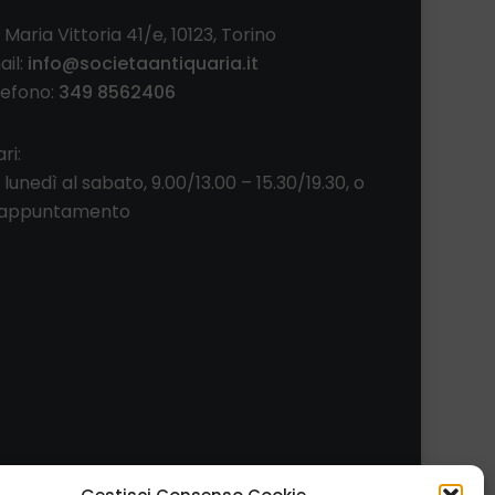
 Maria Vittoria 41/e, 10123, Torino
ail:
info@societaantiquaria.it
lefono:
349 8562406
ri:
 lunedì al sabato, 9.00/13.00 – 15.30/19.30, o
 appuntamento