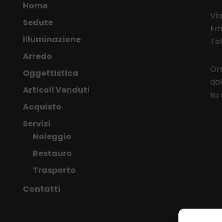
Home
Via
Sedute
Em
Illuminazione
Te
Arredo
Ora
Oggettistica
dal
Articoli Venduti
su
Acquisto
Servizi
Noleggio
Restauro
Trasporto
Contatti