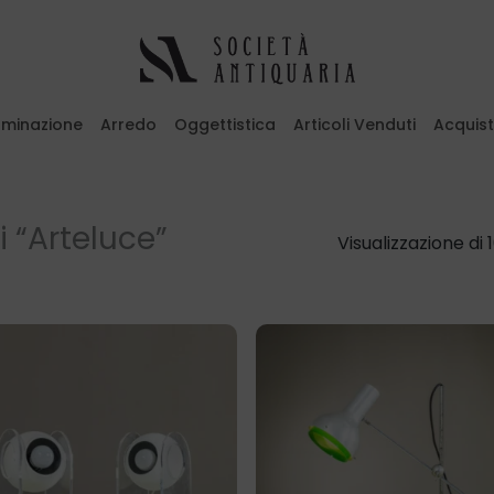
luminazione
Arredo
Oggettistica
Articoli Venduti
Acquis
emi il tasto ESC per uscire
i “Arteluce”
Visualizzazione di 1