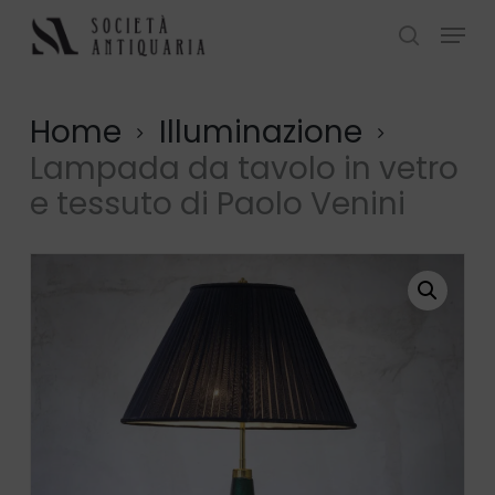
Skip
Menu
to
search
Close
main
Menu
content
Home
Illuminazione
Lampada da tavolo in vetro
e tessuto di Paolo Venini