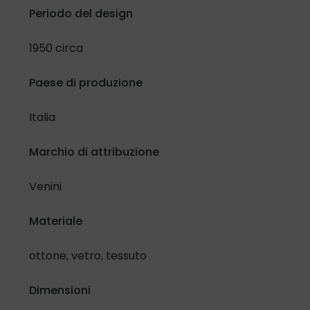
Confermo di aver letto e compreso l'
Informativa in materia
Periodo del design
di protezione dati personali
e lo specifico selezionando la
casella di controllo:
1950 circa
Ho letto e compreso
Paese di produzione
Inoltre, riguardo al trattamento dei miei dati per attività di
Italia
promozione e vendita di prodotti e servizi attraverso
modalità automatizzate di contatto.
Marchio di attribuzione
Presto il mio consenso
Nego il mio consenso
Venini
Materiale
ottone, vetro, tessuto
Dimensioni