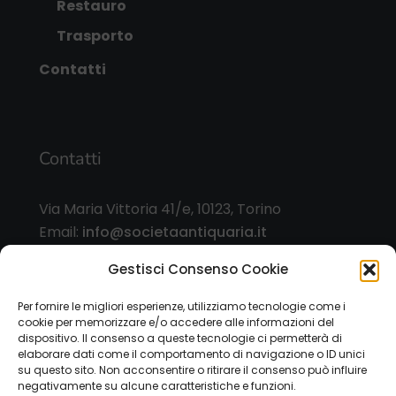
Restauro
Trasporto
Contatti
Contatti
Via Maria Vittoria 41/e, 10123, Torino
Email:
info@societaantiquaria.it
Telefono:
349 8562406
Gestisci Consenso Cookie
Orari:
Per fornire le migliori esperienze, utilizziamo tecnologie come i
cookie per memorizzare e/o accedere alle informazioni del
dal lunedì al sabato, 9.00/13.00 – 15.30/19.30, o
dispositivo. Il consenso a queste tecnologie ci permetterà di
su appuntamento
elaborare dati come il comportamento di navigazione o ID unici
su questo sito. Non acconsentire o ritirare il consenso può influire
negativamente su alcune caratteristiche e funzioni.