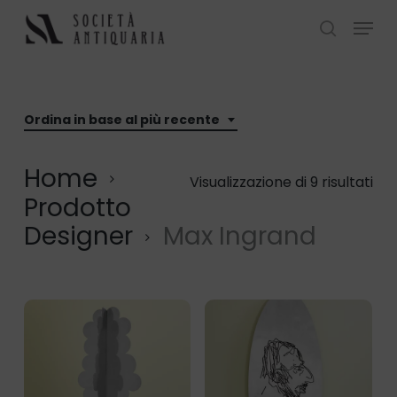
Skip
Menu
to
search
Close
main
Menu
content
Ordina in base al più recente
Home
Ord
Visualizzazione di 9 risultati
Prodotto
in
Designer
Max Ingrand
ba
al
più
rec