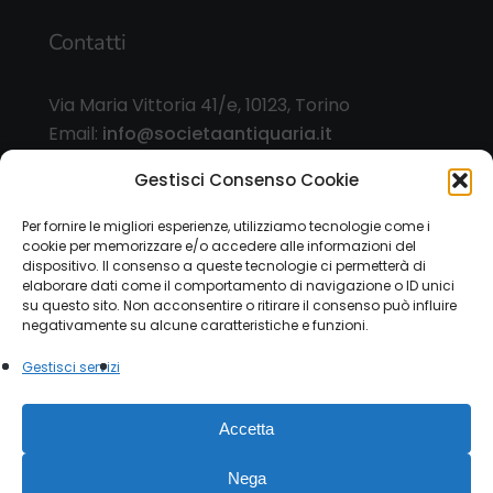
Contatti
Via Maria Vittoria 41/e, 10123, Torino
Email:
info@societaantiquaria.it
Telefono:
349 8562406
Gestisci Consenso Cookie
Orari:
Per fornire le migliori esperienze, utilizziamo tecnologie come i
cookie per memorizzare e/o accedere alle informazioni del
dal lunedì al sabato, 9.00/13.00 – 15.30/19.30, o
dispositivo. Il consenso a queste tecnologie ci permetterà di
su appuntamento
elaborare dati come il comportamento di navigazione o ID unici
su questo sito. Non acconsentire o ritirare il consenso può influire
negativamente su alcune caratteristiche e funzioni.
Gestisci servizi
© 2026 Società Antiquaria. - P.IVA 12151470015 |
Accetta
Privacy Policy
|
Cookie Law
Modulo esercizio diritti
privacy
Nega