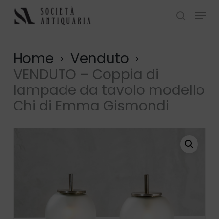
Skip
Menu
to
search
Close
main
Menu
content
Home
Venduto
VENDUTO – Coppia di
lampade da tavolo modello
Chi di Emma Gismondi