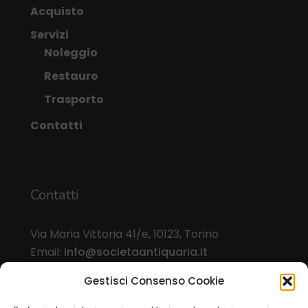
Acquisto
Servizi
Noleggio
Restauro
Trasporto
Contatti
Contatti
Via Maria Vittoria 41/e, 10123, Torino
Email:
info@societaantiquaria.it
Telefono:
349 8562406
Gestisci Consenso Cookie