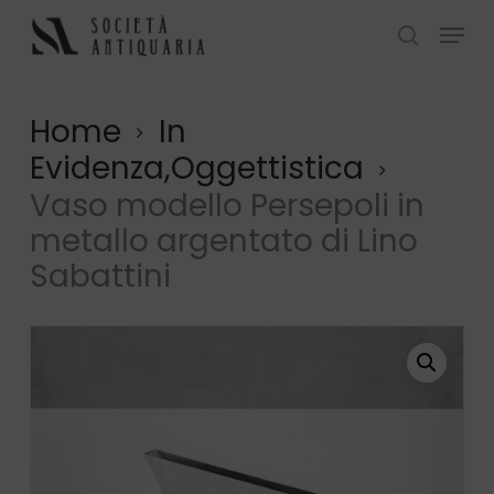
Skip
Menu
to
search
Close
main
Menu
content
Home
In
Evidenza,Oggettistica
Vaso modello Persepoli in
metallo argentato di Lino
Sabattini