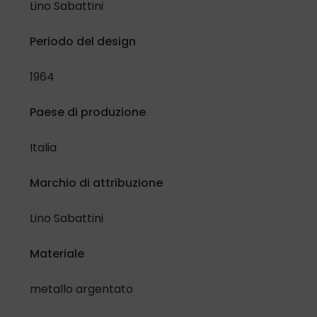
Lino Sabattini
Periodo del design
Confermo di aver letto e compreso l'
Informativa in materia
di protezione dati personali
e lo specifico selezionando la
1964
casella di controllo:
Paese di produzione
Ho letto e compreso
Italia
Inoltre, riguardo al trattamento dei miei dati per attività di
promozione e vendita di prodotti e servizi attraverso
Marchio di attribuzione
modalità automatizzate di contatto.
Presto il mio consenso
Nego il mio consenso
Lino Sabattini
Materiale
metallo argentato