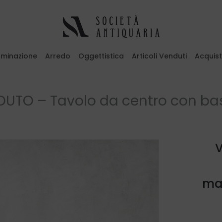
luminazione
Arredo
Oggettistica
Articoli Venduti
Acquis
emi il tasto ESC per uscire
UTO – Tavolo da centro con bas
mar