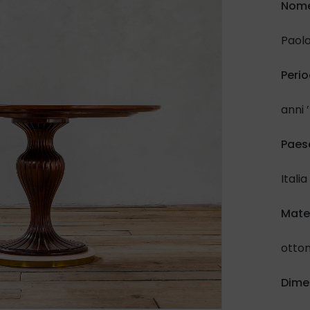
Nome
Paolo
Perio
anni 
Paes
Italia
Mater
otton
Dime