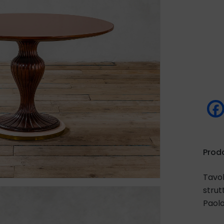
Prod
Tavol
strut
Paolo