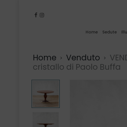
Skip
to
facebook
instagram
main
content
Home
Sedute
Il
Inserisci il termine e premi invio o pr
Home
Venduto
VEND
cristallo di Paolo Buffa