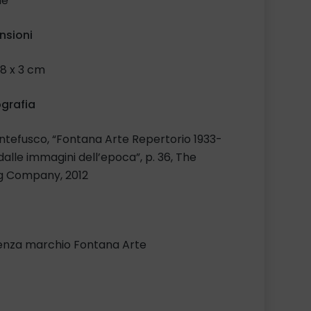
ne
nsioni
48 x 3 cm
ografia
ntefusco, “Fontana Arte Repertorio 1933-
dalle immagini dell’epoca”, p. 36, The
ng Company, 2012
enza marchio Fontana Arte