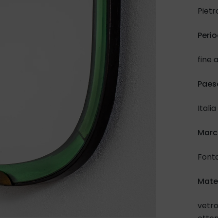
Pietr
Perio
fine 
Paes
Italia
March
Font
Mate
vetro