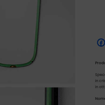
Prod
Specc
in cr
in ot
Nome