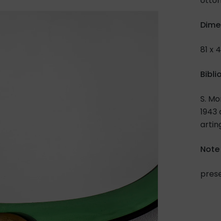
otto
Dime
81 x 
Bibli
S. Mo
1943 
arti
Note
pres