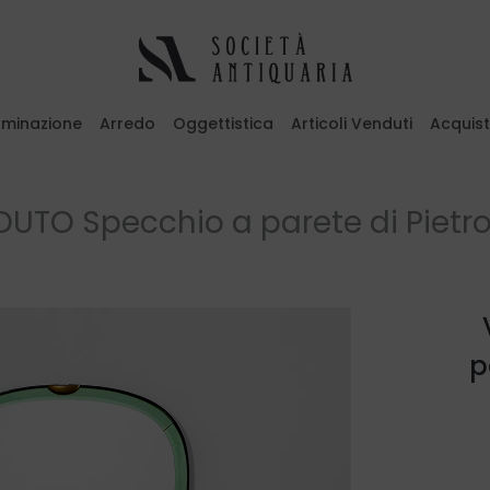
luminazione
Arredo
Oggettistica
Articoli Venduti
Acquis
emi il tasto ESC per uscire
UTO Specchio a parete di Pietr
p