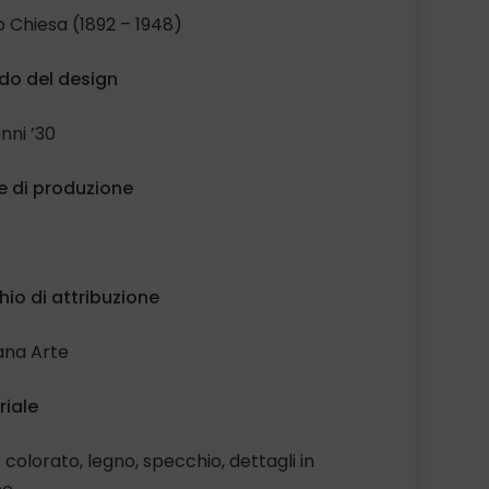
o Chiesa (1892 – 1948)
do del design
anni ’30
e di produzione
io di attribuzione
ana Arte
riale
 colorato, legno, specchio, dettagli in