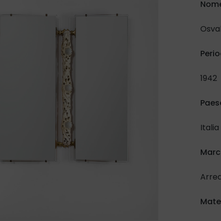
Nome
Osval
Perio
1942
Paes
Italia
March
Arre
Mate