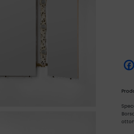
Prod
Specc
Borsa
otton