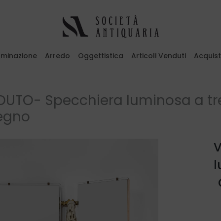
luminazione
Arredo
Oggettistica
Articoli Venduti
Acquis
emi il tasto ESC per uscire
UTO- Specchiera luminosa a tre
legno
V
l