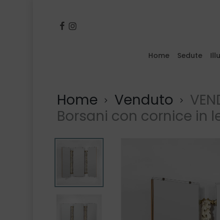
Skip
to
facebook
instagram
main
content
Home
Sedute
Il
Inserisci il termine e premi invio o pr
Home
Venduto
VEND
Borsani con cornice in 