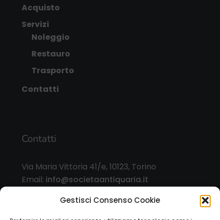
Acquisto
Servizi
Noleggio
Restauro
Trasporto
Contatti
Contatti
Via Maria Vittoria 41/e, 10123, Torino
Email:
info@societaantiquaria.it
Telefono:
349 8562406
Gestisci Consenso Cookie
Orari: