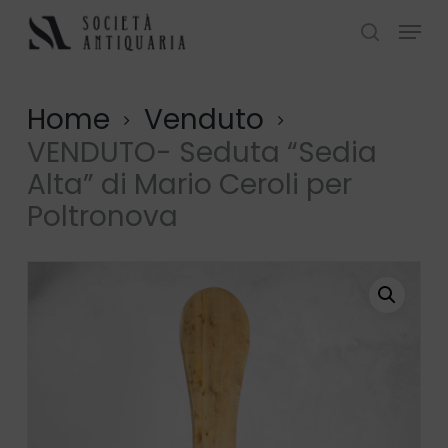
Skip
Menu
to
search
Close
main
Menu
content
Home
Venduto
VENDUTO- Seduta “Sedia
Alta” di Mario Ceroli per
Poltronova