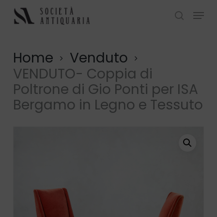
Skip
Menu
to
search
Close
main
Menu
content
Home
Venduto
VENDUTO- Coppia di
Poltrone di Gio Ponti per ISA
Bergamo in Legno e Tessuto