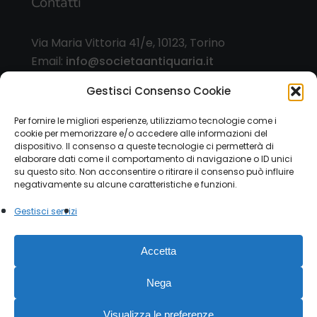
Contatti
Via Maria Vittoria 41/e, 10123, Torino
Email:
info@societaantiquaria.it
Telefono:
349 8562406
Gestisci Consenso Cookie
Orari:
Per fornire le migliori esperienze, utilizziamo tecnologie come i
cookie per memorizzare e/o accedere alle informazioni del
dal lunedì al sabato, 9.00/13.00 – 15.30/19.30, o
dispositivo. Il consenso a queste tecnologie ci permetterà di
su appuntamento
elaborare dati come il comportamento di navigazione o ID unici
su questo sito. Non acconsentire o ritirare il consenso può influire
negativamente su alcune caratteristiche e funzioni.
Gestisci servizi
© 2026 Società Antiquaria. - P.IVA 12151470015 |
Accetta
Privacy Policy
|
Cookie Law
Modulo esercizio diritti
privacy
Nega
facebook
instagram
Visualizza le preferenze