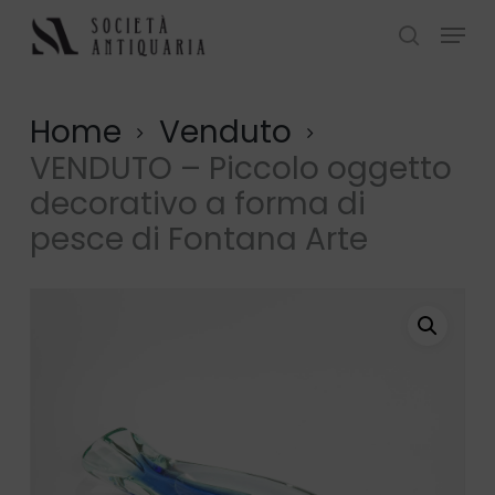
Skip
Menu
to
search
Close
main
Menu
content
Home
Venduto
VENDUTO – Piccolo oggetto
decorativo a forma di
pesce di Fontana Arte