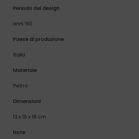
Periodo del design
Confermo di aver letto e compreso l'
Informativa in materia
di protezione dati personali
e lo specifico selezionando la
anni ’60
casella di controllo:
Paese di produzione
Ho letto e compreso
Italia
Inoltre, riguardo al trattamento dei miei dati per attività di
promozione e vendita di prodotti e servizi attraverso
Materiale
modalità automatizzate di contatto.
Presto il mio consenso
Nego il mio consenso
Peltro
Dimensioni
13 x 18 x 18 cm
Note