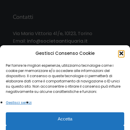
Contatti
Via Maria Vittoria 41/e, 10123, Torino
Email:
info@societaantiquaria.it
Telefono:
349 8562406
Gestisci Consenso Cookie
Orari:
Per fornire le migliori esperienze, utilizziamo tecnologie come i
cookie per memorizzare e/o accedere alle informazioni del
dal lunedì al sabato, 9.00/13.00 – 15.30/19.30, o
dispositivo. Il consenso a queste tecnologie ci permetterà di
su appuntamento
elaborare dati come il comportamento di navigazione o ID unici
su questo sito. Non acconsentire o ritirare il consenso può influire
negativamente su alcune caratteristiche e funzioni.
Gestisci servizi
© 2026 Società Antiquaria. - P.IVA 12151470015 |
Accetta
Privacy Policy
|
Cookie Law
Modulo esercizio diritti