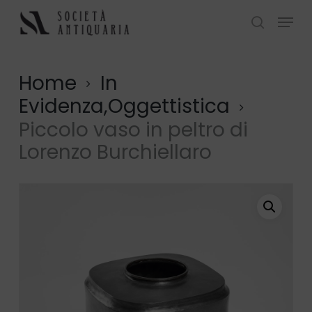
Skip
Menu
to
search
Close
main
Menu
content
Home
In
Evidenza,Oggettistica
Piccolo vaso in peltro di
Lorenzo Burchiellaro