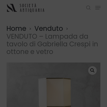
Skip
Menu
to
search
Close
main
Menu
content
Home
Venduto
VENDUTO – Lampada da
tavolo di Gabriella Crespi in
ottone e vetro