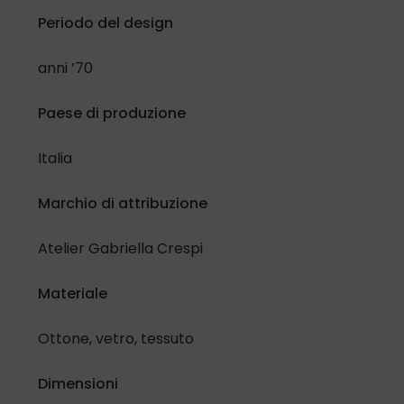
Periodo del design
Confermo di aver letto e compreso l'
Informativa in materia
di protezione dati personali
e lo specifico selezionando la
anni ’70
casella di controllo:
Paese di produzione
Ho letto e compreso
Italia
Inoltre, riguardo al trattamento dei miei dati per attività di
promozione e vendita di prodotti e servizi attraverso
Marchio di attribuzione
modalità automatizzate di contatto.
Presto il mio consenso
Nego il mio consenso
Atelier Gabriella Crespi
Materiale
Ottone, vetro, tessuto
Dimensioni