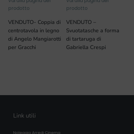
Vai alla pagina del
Vai alla pagina del
prodotto
prodotto
VENDUTO- Coppia di
VENDUTO –
centrotavola in legno
Svuotatasche a forma
di Angelo Mangiarotti
di tartaruga di
per Gracchi
Gabriella Crespi
Link utili
Noleggio Arredi Cinema