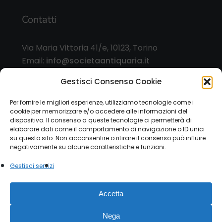
Contatti
Via Maria Vittoria 41/e, 10123, Torino
Email:
info@societaantiquaria.it
Telefono:
349 8562406
Gestisci Consenso Cookie
Orari:
Per fornire le migliori esperienze, utilizziamo tecnologie come i
cookie per memorizzare e/o accedere alle informazioni del
dal lunedì al sabato, 9.00/13.00 – 15.30/19.30, o
dispositivo. Il consenso a queste tecnologie ci permetterà di
su appuntamento
elaborare dati come il comportamento di navigazione o ID unici
su questo sito. Non acconsentire o ritirare il consenso può influire
negativamente su alcune caratteristiche e funzioni.
Gestisci servizi
© 2026 Società Antiquaria. - P.IVA 12151470015 |
Accetta
Privacy Policy
|
Cookie Law
Modulo esercizio diritti
privacy
Nega