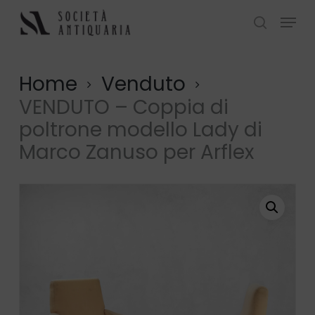
Skip
Menu
to
search
Close
main
Menu
content
Home
Venduto
VENDUTO – Coppia di
poltrone modello Lady di
Marco Zanuso per Arflex