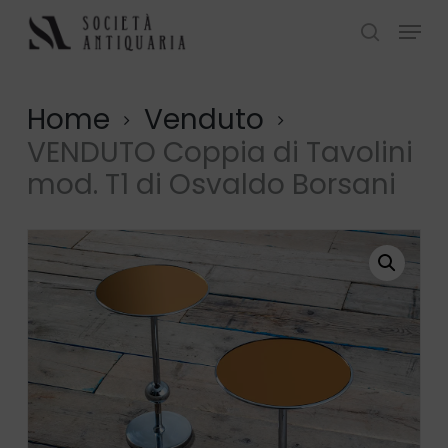
Skip
Menu
to
search
Close
main
Menu
content
Home
Venduto
VENDUTO Coppia di Tavolini
mod. T1 di Osvaldo Borsani