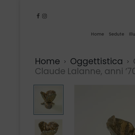
Skip
to
facebook
instagram
main
content
Home
Sedute
Il
Inserisci il termine e premi invio o pr
Home
Oggettistica
Claude Lalanne, anni ’7