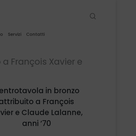
search
to
Servizi
Contatti
 a François Xavier e
entrotavola in bronzo
attribuito a François
vier e Claude Lalanne,
anni ’70