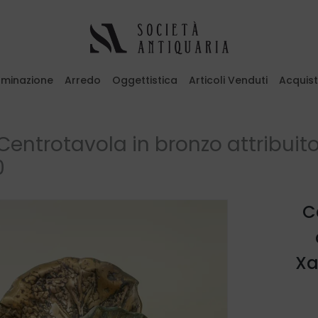
luminazione
Arredo
Oggettistica
Articoli Venduti
Acquis
emi il tasto ESC per uscire
Centrotavola in bronzo attribuito
0
C
Xa