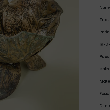
Nome
Franç
Conf
Peri
mat
1970 
Paes
Ino
a
Italia
s
Mate
Fusio
Dime