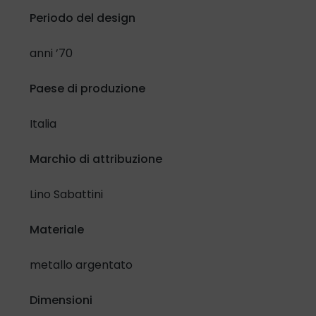
Periodo del design
Confermo di aver letto e compreso l'
Informativa in materia
di protezione dati personali
e lo specifico selezionando la
anni ’70
casella di controllo:
Paese di produzione
Ho letto e compreso
Italia
Inoltre, riguardo al trattamento dei miei dati per attività di
promozione e vendita di prodotti e servizi attraverso
Marchio di attribuzione
modalità automatizzate di contatto.
Presto il mio consenso
Nego il mio consenso
Lino Sabattini
Materiale
metallo argentato
Dimensioni