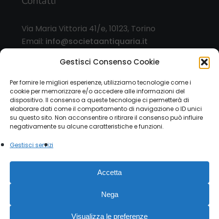
Contatti
Via Maria Vittoria 41/e, 10123, Torino
Email:
info@societaantiquaria.it
Telefono:
349 8562406
Gestisci Consenso Cookie
Orari:
Per fornire le migliori esperienze, utilizziamo tecnologie come i
cookie per memorizzare e/o accedere alle informazioni del
dal lunedì al sabato, 9.00/13.00 – 15.30/19.30, o
dispositivo. Il consenso a queste tecnologie ci permetterà di
su appuntamento
elaborare dati come il comportamento di navigazione o ID unici
su questo sito. Non acconsentire o ritirare il consenso può influire
negativamente su alcune caratteristiche e funzioni.
Gestisci servizi
© 2026 Società Antiquaria. - P.IVA 12151470015 |
Accetta
Privacy Policy
|
Cookie Law
Modulo esercizio diritti
privacy
Nega
facebook
instagram
Visualizza le preferenze