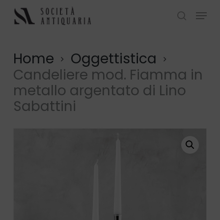
Skip
Menu
to
search
Close
main
Menu
content
Home
Oggettistica
Candeliere mod. Fiamma in
metallo argentato di Lino
Sabattini