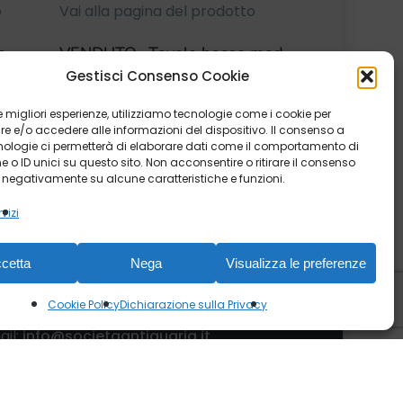
o
Vai alla pagina del prodotto
n
VENDUTO- Tavolo basso mod.
Gestisci Consenso Cookie
er &
Pomone di Roger Capron
 le migliori esperienze, utilizziamo tecnologie come i cookie per
 e/o accedere alle informazioni del dispositivo. Il consenso a
nologie ci permetterà di elaborare dati come il comportamento di
 o ID unici su questo sito. Non acconsentire o ritirare il consenso
e negativamente su alcune caratteristiche e funzioni.
vizi
ntatti
cetta
Nega
Visualizza le preferenze
Cookie Policy
Dichiarazione sulla Privacy
 Maria Vittoria 41/e, 10123, Torino
ail:
info@societaantiquaria.it
lefono:
349 8562406