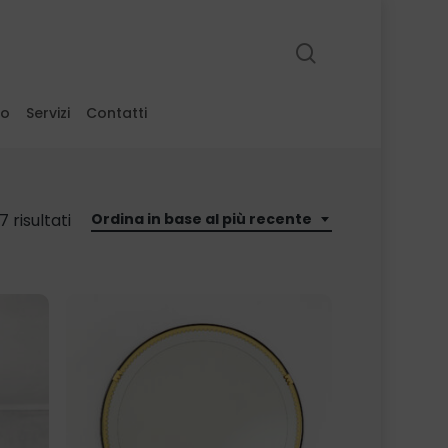
search
to
Servizi
Contatti
7 risultati
Ordina in base al più recente