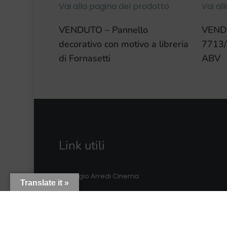
Vai alla pagina del prodotto
Vai al
VENDUTO – Pannello
VENDU
decorativo con motivo a libreria
7713/
di Fornasetti
ABV
Link utili
Noleggio Arredi Cinema
Translate it »
Noleggio Arredo Vintage