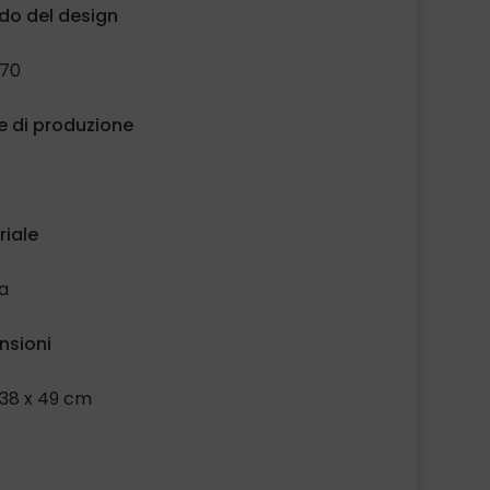
do del design
’70
e di produzione
riale
a
nsioni
138 x 49 cm