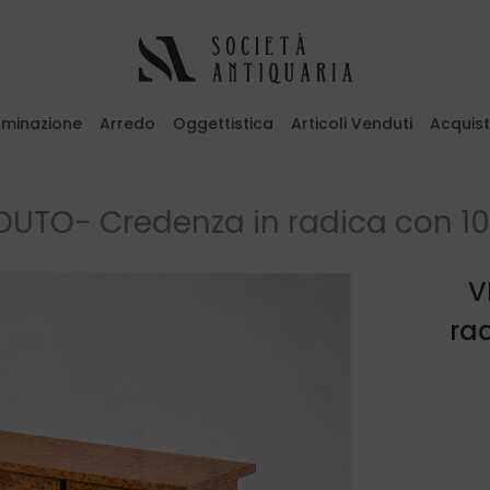
luminazione
Arredo
Oggettistica
Articoli Venduti
Acquis
emi il tasto ESC per uscire
UTO- Credenza in radica con 10 c
V
rad