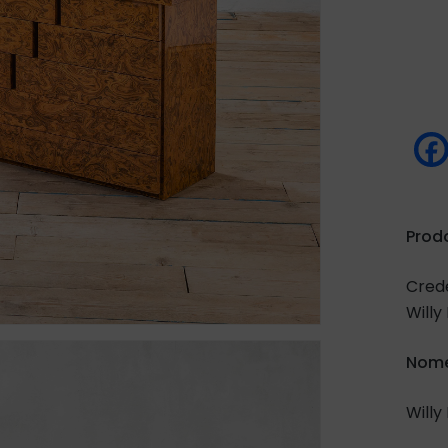
Prod
Crede
Willy 
Nome
Willy