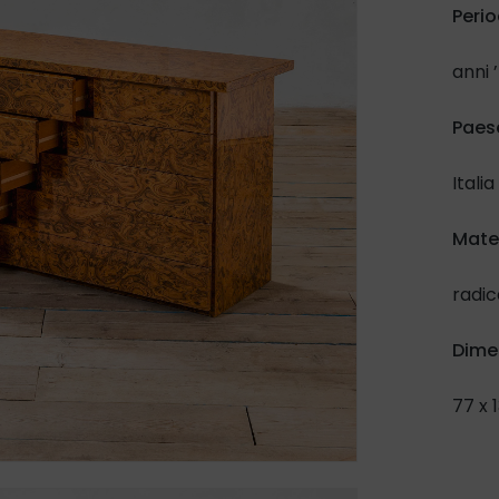
Perio
anni 
Paes
Italia
Mate
radic
Dime
77 x 