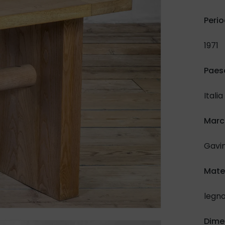
Perio
1971
Paes
Italia
March
Gavi
Mate
legn
Dime