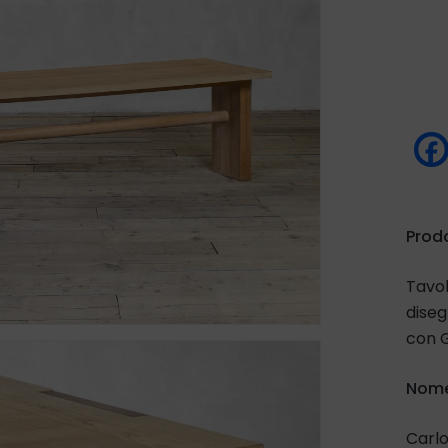
Prod
Tavol
diseg
con G
Nome
Carlo