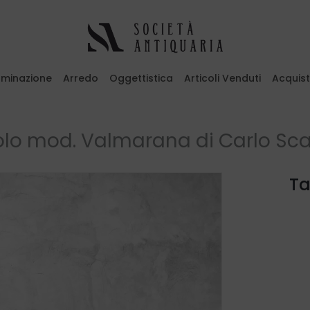
luminazione
Arredo
Oggettistica
Articoli Venduti
Acquis
emi il tasto ESC per uscire
lo mod. Valmarana di Carlo Sc
Ta