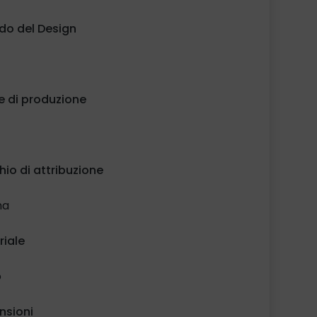
do del Design
e di produzione
io di attribuzione
na
riale
o
nsioni