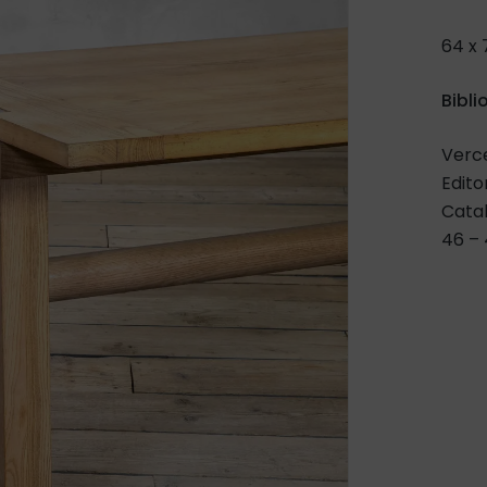
64 x 
Bibli
Verce
Edito
Catal
46 –