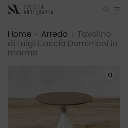
Skip
Menu
to
search
Close
main
Menu
content
Home
Arredo
Tavolino
di Luigi Caccia Dominioni in
marmo