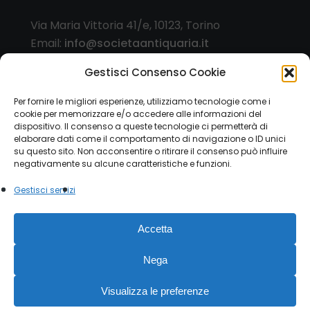
Via Maria Vittoria 41/e, 10123, Torino
Email:
info@societaantiquaria.it
Telefono:
349 8562406
Gestisci Consenso Cookie
Orari:
Per fornire le migliori esperienze, utilizziamo tecnologie come i
cookie per memorizzare e/o accedere alle informazioni del
dal lunedì al sabato, 9.00/13.00 – 15.30/19.30, o
dispositivo. Il consenso a queste tecnologie ci permetterà di
su appuntamento
elaborare dati come il comportamento di navigazione o ID unici
su questo sito. Non acconsentire o ritirare il consenso può influire
negativamente su alcune caratteristiche e funzioni.
Gestisci servizi
© 2026 Società Antiquaria. - P.IVA 12151470015 |
Accetta
Privacy Policy
|
Cookie Law
Modulo esercizio diritti
privacy
Nega
facebook
instagram
Visualizza le preferenze