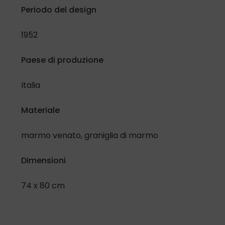
Confermo di aver letto e compreso l'
Informativa in materia
Periodo del design
di protezione dati personali
e lo specifico selezionando la
casella di controllo:
1952
Ho letto e compreso
Paese di produzione
Inoltre, riguardo al trattamento dei miei dati per attività di
Italia
promozione e vendita di prodotti e servizi attraverso
modalità automatizzate di contatto.
Materiale
Presto il mio consenso
Nego il mio consenso
marmo venato, graniglia di marmo
Dimensioni
74 x 80 cm