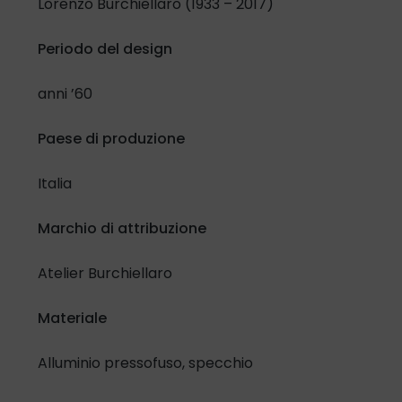
Lorenzo Burchiellaro (1933 – 2017)
Periodo del design
Confermo di aver letto e compreso l'
Informativa in materia
di protezione dati personali
e lo specifico selezionando la
anni ’60
casella di controllo:
Paese di produzione
Ho letto e compreso
Italia
Inoltre, riguardo al trattamento dei miei dati per attività di
promozione e vendita di prodotti e servizi attraverso
Marchio di attribuzione
modalità automatizzate di contatto.
Presto il mio consenso
Nego il mio consenso
Atelier Burchiellaro
Materiale
Alluminio pressofuso, specchio