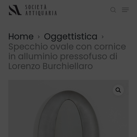
Skip
Menu
to
search
Close
main
Menu
content
Home
Oggettistica
Specchio ovale con cornice
in alluminio pressofuso di
Lorenzo Burchiellaro