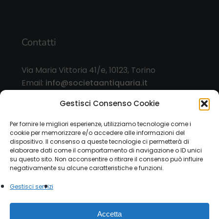
Contatti
Via Maria Vittoria 41/e, 10123, Torino
Email:
info@societaantiquaria.it
Telefono:
349 8562406
Gestisci Consenso Cookie
Orari:
Per fornire le migliori esperienze, utilizziamo tecnologie come i
cookie per memorizzare e/o accedere alle informazioni del
dal lunedì al sabato, 9.00/13.00 – 15.30/19.30, o
dispositivo. Il consenso a queste tecnologie ci permetterà di
su appuntamento
elaborare dati come il comportamento di navigazione o ID unici
su questo sito. Non acconsentire o ritirare il consenso può influire
negativamente su alcune caratteristiche e funzioni.
Gestisci servizi
© 2026 Società Antiquaria. - P.IVA 12151470015 |
Accetta