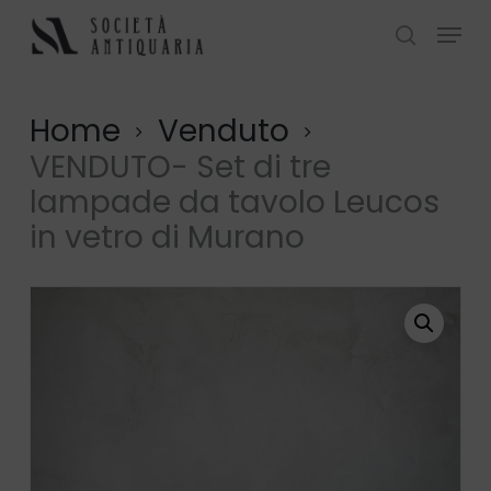
Skip
Menu
to
search
Close
main
Menu
content
Home
Venduto
VENDUTO- Set di tre
lampade da tavolo Leucos
in vetro di Murano