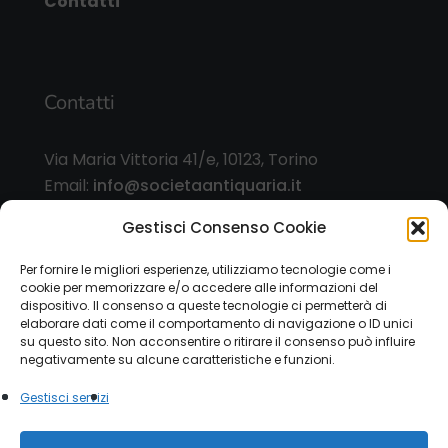
Contatti
Contatti
Via Maria Vittoria 41/e, 10123, Torino
Email:
info@societaantiquaria.it
Telefono:
349 8562406
Gestisci Consenso Cookie
Orari:
Per fornire le migliori esperienze, utilizziamo tecnologie come i
cookie per memorizzare e/o accedere alle informazioni del
dal lunedì al sabato, 9.00/13.00 – 15.30/19.30, o
dispositivo. Il consenso a queste tecnologie ci permetterà di
su appuntamento
elaborare dati come il comportamento di navigazione o ID unici
su questo sito. Non acconsentire o ritirare il consenso può influire
negativamente su alcune caratteristiche e funzioni.
Gestisci servizi