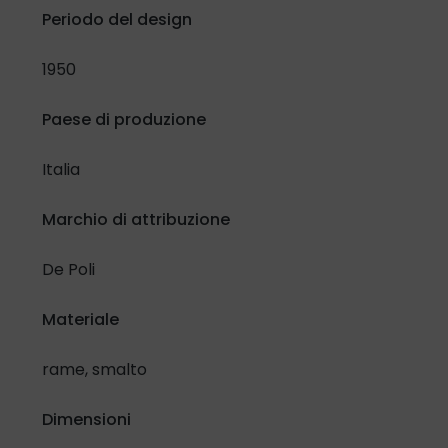
Confermo di aver letto e compreso l'
Informativa in materia
Periodo del design
di protezione dati personali
e lo specifico selezionando la
casella di controllo:
1950
Ho letto e compreso
Paese di produzione
Inoltre, riguardo al trattamento dei miei dati per attività di
Italia
promozione e vendita di prodotti e servizi attraverso
modalità automatizzate di contatto.
Marchio di attribuzione
Presto il mio consenso
Nego il mio consenso
De Poli
Materiale
rame, smalto
Dimensioni