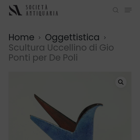
Skip
Menu
to
search
Close
main
Menu
content
Home
Oggettistica
Scultura Uccellino di Gio
Ponti per De Poli