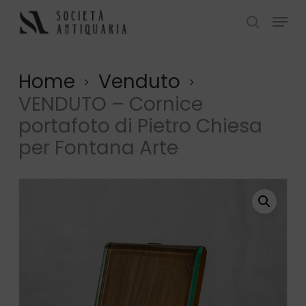
Skip
Menu
to
search
Close
main
Menu
content
Home
Venduto
VENDUTO – Cornice
portafoto di Pietro Chiesa
per Fontana Arte