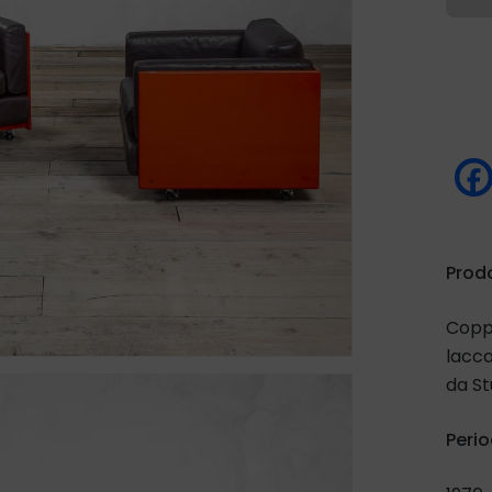
Prod
Coppi
lacca
da St
Peri