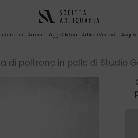
luminazione
Arredo
Oggettistica
Articoli Venduti
Acquis
emi il tasto ESC per uscire
a di poltrone in pelle di Studio 
p