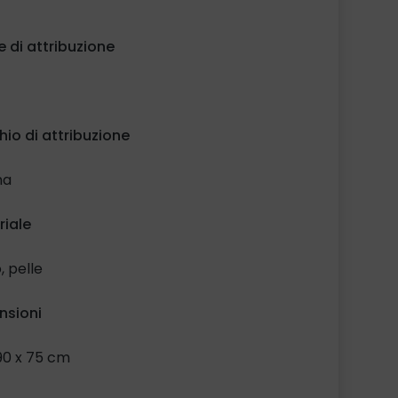
ermo di aver letto e compreso l'
Informativa in
eria di protezione dati personali
e lo specifico
 di attribuzione
selezionando la casella di controllo:
Ho letto e compreso
ltre, riguardo al trattamento dei miei dati per
io di attribuzione
ttività di promozione e vendita di prodotti e
ervizi attraverso modalità automatizzate di
na
contatto.
riale
Presto il mio consenso
Nego il mio consenso
, pelle
nsioni
90 x 75 cm