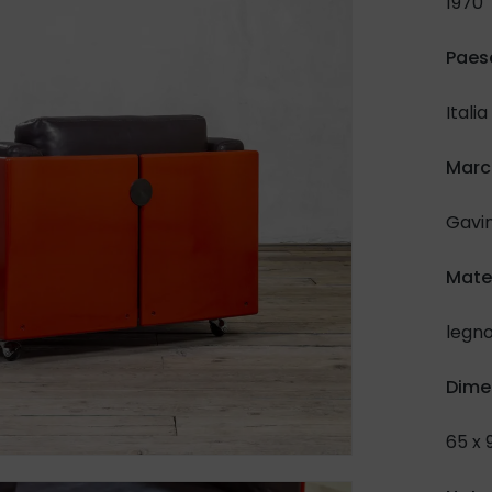
1970
Conf
mat
Paese
Italia
Ino
March
a
s
Gavi
Mate
legno
Dime
65 x 