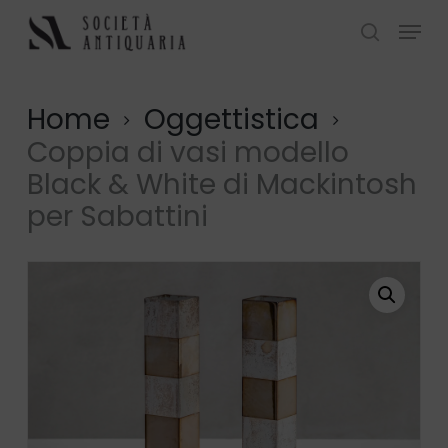
Skip
Menu
to
search
Close
main
Menu
content
Home
Oggettistica
Coppia di vasi modello
Black & White di Mackintosh
per Sabattini