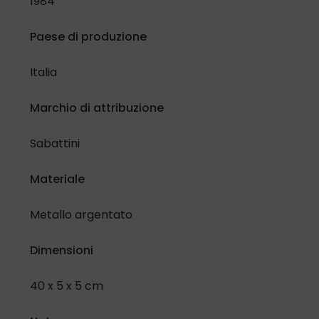
1984
Confermo di aver letto e compreso l'
Informativa in materia
Paese di produzione
di protezione dati personali
e lo specifico selezionando la
casella di controllo:
Italia
Ho letto e compreso
Marchio di attribuzione
Inoltre, riguardo al trattamento dei miei dati per attività di
Sabattini
promozione e vendita di prodotti e servizi attraverso
modalità automatizzate di contatto.
Materiale
Presto il mio consenso
Nego il mio consenso
Metallo argentato
Dimensioni
40 x 5 x 5 cm