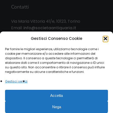
Contatti
Via Maria Vittoria 41/e, 10123, Torino
Email:
info@societaantiquaria.it
Telefono:
349 8562406
Gestisci Consenso Cookie
Orari:
Per fornire le migliori esperienze, utilizziamo tecnologie come i
cookie per memorizzare e/o accedere alle informazioni del
dal lunedì al sabato, 9.00/13.00 – 15.30/19.30, o
dispositivo. Il consenso a queste tecnologie ci permetterà di
su appuntamento
elaborare dati come il comportamento di navigazione o ID unici
su questo sito. Non acconsentire o ritirare il consenso può influire
negativamente su alcune caratteristiche e funzioni.
Gestisci servizi
© 2026 Società Antiquaria. - P.IVA 12151470015 |
Accetta
Privacy Policy
|
Cookie Law
Modulo esercizio diritti
privacy
Nega