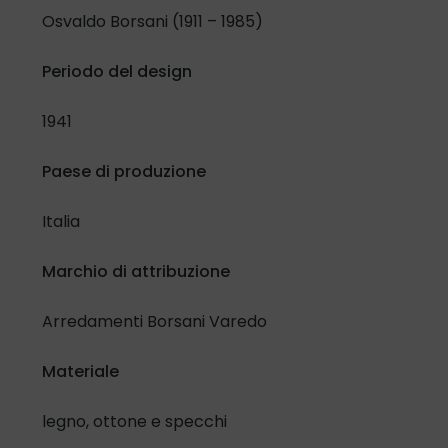
Confermo di aver letto e compreso l'
Informativa in materia
Osvaldo Borsani (1911 – 1985)
di protezione dati personali
e lo specifico selezionando la
casella di controllo:
Periodo del design
Ho letto e compreso
1941
Inoltre, riguardo al trattamento dei miei dati per attività di
Paese di produzione
promozione e vendita di prodotti e servizi attraverso
modalità automatizzate di contatto.
Italia
Presto il mio consenso
Nego il mio consenso
Marchio di attribuzione
Arredamenti Borsani Varedo
Materiale
legno, ottone e specchi