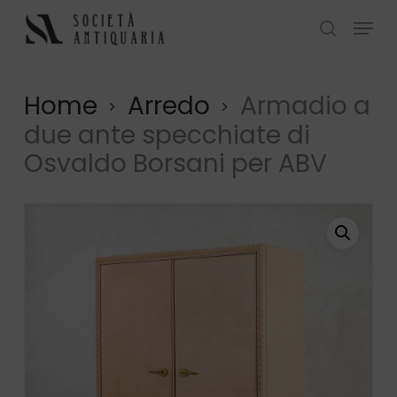
Skip
Menu
to
search
Close
main
Menu
content
Home
Arredo
Armadio a
due ante specchiate di
Osvaldo Borsani per ABV