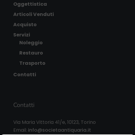
Oggettistica
Articoli Venduti
Acquisto
Servizi
Noleggio
Restauro
Trasporto
Contatti
Contatti
Via Maria Vittoria 41/e, 10123, Torino
Email:
info@societaantiquaria.it