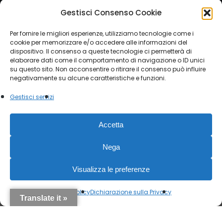
Telefono:
349 8562406
Gestisci Consenso Cookie
Orari:
Per fornire le migliori esperienze, utilizziamo tecnologie come i
cookie per memorizzare e/o accedere alle informazioni del
dal lunedì al sabato, 9.00/13.00 – 15.30/19.30, o
dispositivo. Il consenso a queste tecnologie ci permetterà di
su appuntamento
elaborare dati come il comportamento di navigazione o ID unici
su questo sito. Non acconsentire o ritirare il consenso può influire
negativamente su alcune caratteristiche e funzioni.
Gestisci servizi
© 2026 Società Antiquaria. - P.IVA 12151470015 |
Accetta
Privacy Policy
|
Cookie Law
Modulo esercizio diritti
privacy
Nega
facebook
instagram
Visualizza le preferenze
Cookie Policy
Dichiarazione sulla Privacy
Translate it »