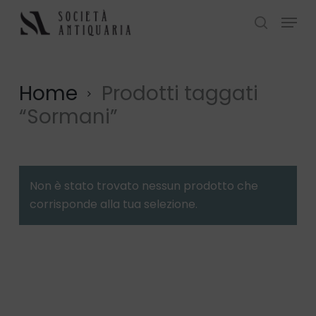
Skip
Menu
to
search
Close
main
Menu
content
Home
Prodotti taggati
“Sormani”
Non è stato trovato nessun prodotto che
corrisponde alla tua selezione.