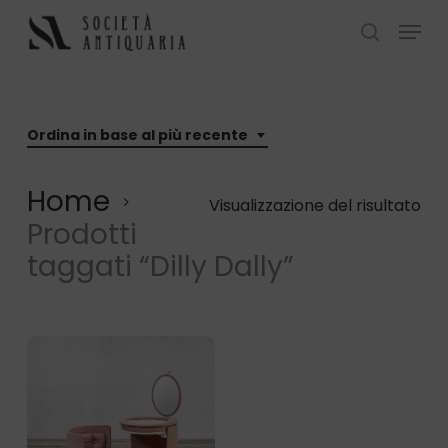
Skip
Menu
to
search
Close
main
Menu
content
Ordina in base al più recente
Home
Visualizzazione del risultato
Prodotti
taggati “Dilly Dally”