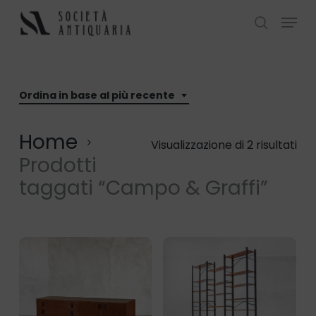
Skip
Menu
to
search
Close
main
Menu
content
Ordina in base al più recente
Home
Ord
Visualizzazione di 2 risultati
Prodotti
in
taggati “Campo & Graffi”
ba
al
più
rec