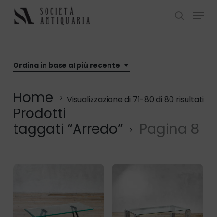
Skip
Menu
to
search
Close
main
Menu
content
Ordina in base al più recente
Home
Ord
Visualizzazione di 71-80 di 80 risultati
Prodotti
in
taggati “Arredo”
Pagina 8
ba
al
più
rec