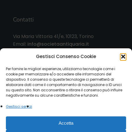
Contatti
Via Maria Vittoria 41/e, 10123, Torino
Email:
info@societaantiquaria.it
Telefono:
349 8562406
Gestisci Consenso Cookie
Orari:
Per fornire le migliori esperienze, utilizziamo tecnologie come i
cookie per memorizzare e/o accedere alle informazioni del
dal lunedì al sabato, 9.00/13.00 – 15.30/19.30, o
dispositivo. Il consenso a queste tecnologie ci permetterà di
su appuntamento
elaborare dati come il comportamento di navigazione o ID unici
su questo sito. Non acconsentire o ritirare il consenso può influire
negativamente su alcune caratteristiche e funzioni.
Gestisci servizi
© 2026 Società Antiquaria. - P.IVA 12151470015 |
Accetta
Privacy Policy
|
Cookie Law
Modulo esercizio diritti