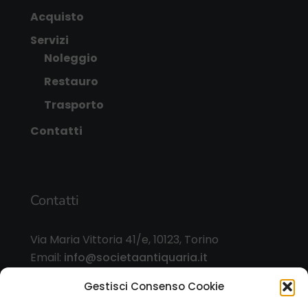
Acquisto
Servizi
Noleggio
Restauro
Trasporto
Contatti
Contatti
Via Maria Vittoria 41/e, 10123, Torino
Email:
info@societaantiquaria.it
Telefono:
349 8562406
Gestisci Consenso Cookie