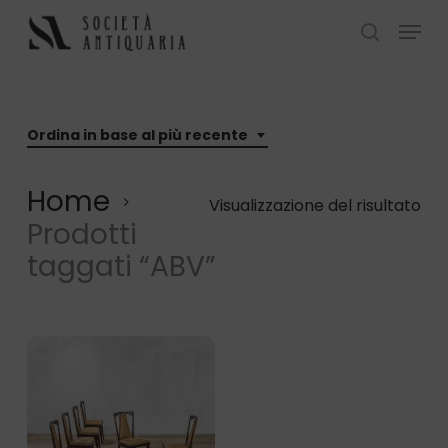
Skip
Menu
to
search
Close
main
Menu
content
Ordina in base al più recente
Home
Visualizzazione del risultato
Prodotti
taggati “ABV”