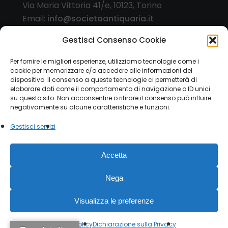
Via Maria Vittoria 41/e, 10123, Torino
Email:
info@societaantiquaria.it
Telefono:
349 8562406
Gestisci Consenso Cookie
Orari:
Per fornire le migliori esperienze, utilizziamo tecnologie come i
cookie per memorizzare e/o accedere alle informazioni del
dal lunedì al sabato, 9.00/13.00 – 15.30/19.30, o
dispositivo. Il consenso a queste tecnologie ci permetterà di
su appuntamento
elaborare dati come il comportamento di navigazione o ID unici
su questo sito. Non acconsentire o ritirare il consenso può influire
negativamente su alcune caratteristiche e funzioni.
Gestisci servizi
© 2026 Società Antiquaria. - P.IVA 12151470015 |
Accetta
Privacy Policy
|
Cookie Law
Modulo esercizio diritti
privacy
Nega
facebook
instagram
Visualizza le preferenze
Cookie Policy
Dichiarazione sulla Privacy