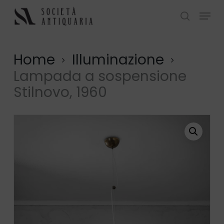
Skip
Menu
to
search
Close
main
Menu
content
Home
Illuminazione
Lampada a sospensione
Stilnovo, 1960