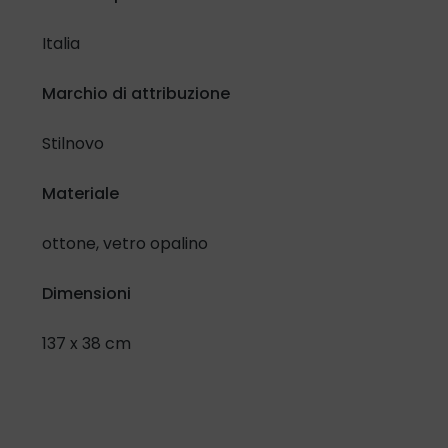
Confermo di aver letto e compreso l'
Informativa in materia
di protezione dati personali
e lo specifico selezionando la
Italia
casella di controllo:
Marchio di attribuzione
Ho letto e compreso
Stilnovo
Inoltre, riguardo al trattamento dei miei dati per attività di
promozione e vendita di prodotti e servizi attraverso
Materiale
modalità automatizzate di contatto.
Presto il mio consenso
Nego il mio consenso
ottone, vetro opalino
Dimensioni
137 x 38 cm