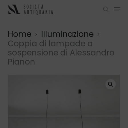
Skip
Menu
to
search
Close
main
Menu
content
Home
Illuminazione
Coppia di lampade a
sospensione di Alessandro
Pianon