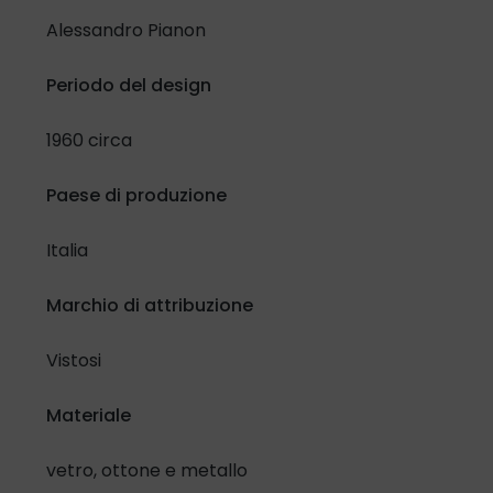
Alessandro Pianon
Confermo di aver letto e compreso l'
Informativa in materia
di protezione dati personali
e lo specifico selezionando la
Periodo del design
casella di controllo:
1960 circa
Ho letto e compreso
Paese di produzione
Inoltre, riguardo al trattamento dei miei dati per attività di
promozione e vendita di prodotti e servizi attraverso
Italia
modalità automatizzate di contatto.
Presto il mio consenso
Nego il mio consenso
Marchio di attribuzione
Vistosi
Materiale
vetro, ottone e metallo